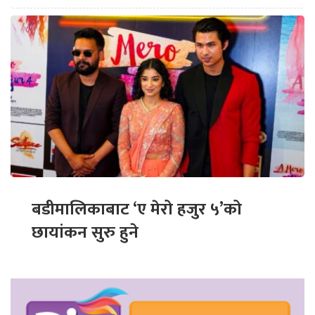
बडीमालिकाबाट ‘ए मेरो हजुर ५’को
छायांकन सुरु हुने