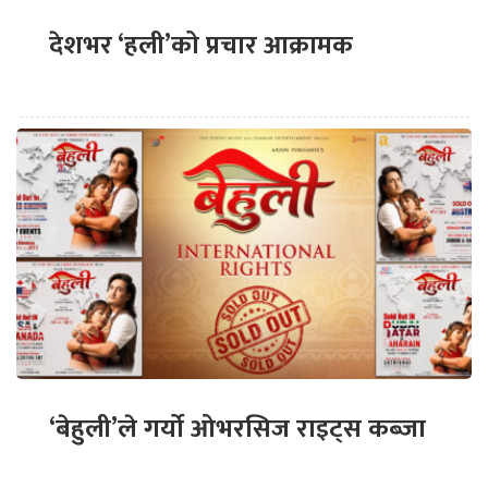
देशभर ‘हली’को प्रचार आक्रामक
‘बेहुली’ले गर्यो ओभरसिज राइट्स कब्जा