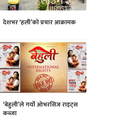
देशभर ‘हली’को प्रचार आक्रामक
‘बेहुली’ले गर्यो ओभरसिज राइट्स
कब्जा