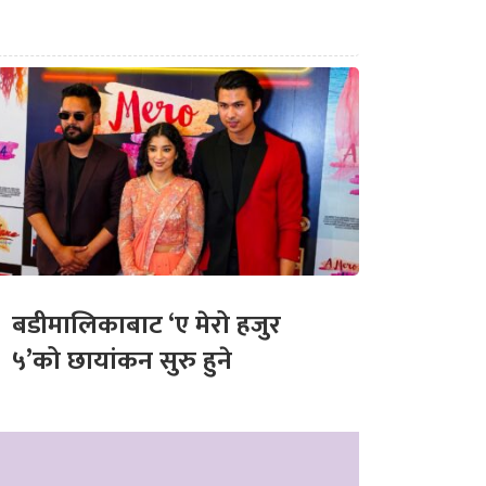
बडीमालिकाबाट ‘ए मेरो हजुर
५’को छायांकन सुरु हुने