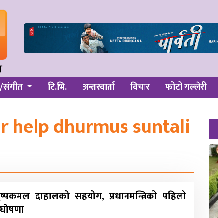
/संगीत
टि.भि.
अन्तरवार्ता
विचार
फोटो गल्लेरी
r help dhurmus suntali
ई पुष्पकमल दाहालको सहयोग, प्रधानमन्त्रिको पहिलो
 घोषणा