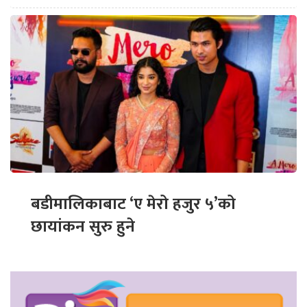
बडीमालिकाबाट ‘ए मेरो हजुर ५’को
छायांकन सुरु हुने