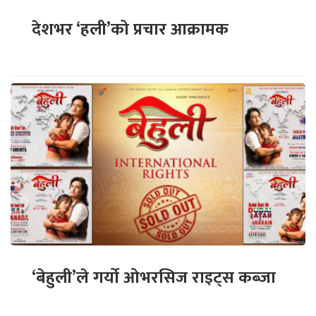
देशभर ‘हली’को प्रचार आक्रामक
‘बेहुली’ले गर्यो ओभरसिज राइट्स कब्जा