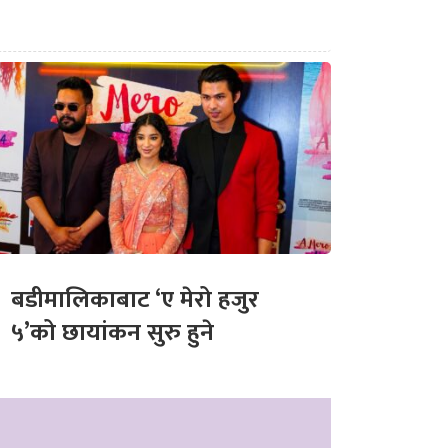
बडीमालिकाबाट ‘ए मेरो हजुर
५’को छायांकन सुरु हुने