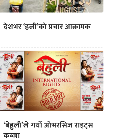
देशभर ‘हली’को प्रचार आक्रामक
‘बेहुली’ले गर्यो ओभरसिज राइट्स
कब्जा