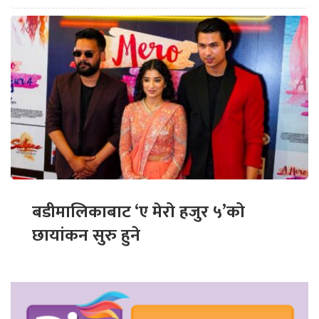
बडीमालिकाबाट ‘ए मेरो हजुर ५’को
छायांकन सुरु हुने