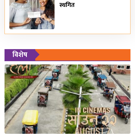
स्थगित
विशेष