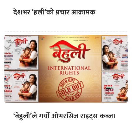
देशभर ‘हली’को प्रचार आक्रामक
‘बेहुली’ले गर्यो ओभरसिज राइट्स कब्जा