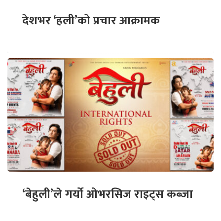
देशभर ‘हली’को प्रचार आक्रामक
‘बेहुली’ले गर्यो ओभरसिज राइट्स कब्जा