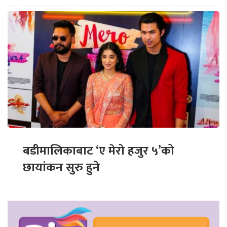
बडीमालिकाबाट ‘ए मेरो हजुर ५’को
छायांकन सुरु हुने