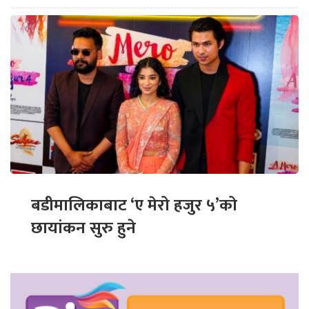
बडीमालिकाबाट ‘ए मेरो हजुर ५’को
छायांकन सुरु हुने