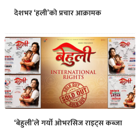
देशभर ‘हली’को प्रचार आक्रामक
‘बेहुली’ले गर्यो ओभरसिज राइट्स कब्जा