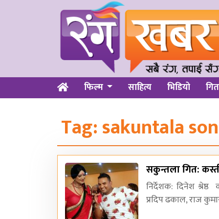
फिल्म
साहित्य
भिडियो
गित
Tag:
sakuntala so
सकुन्तला गित: कस्
निर्देशक: दिनेश श्रेष
प्रदिप ढकाल, राज कुम