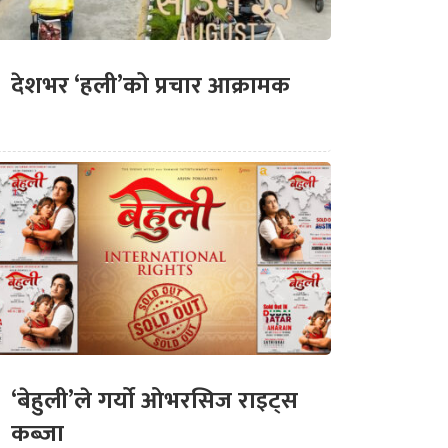
देशभर ‘हली’को प्रचार आक्रामक
‘बेहुली’ले गर्यो ओभरसिज राइट्स
कब्जा