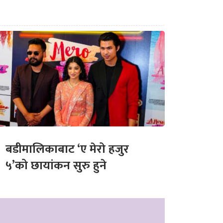
बडीमालिकाबाट ‘ए मेरो हजुर
५’को छायांकन सुरु हुने