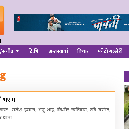
/संगीत
टि.भि.
अन्तरवार्ता
विचार
फोटो गल्लेरी
ng
ती भए म
्ठ कास्ट: राजेश हमाल, अनु शाह, किशोर खतिवडा, रबि बस्नेत,
ार थापा