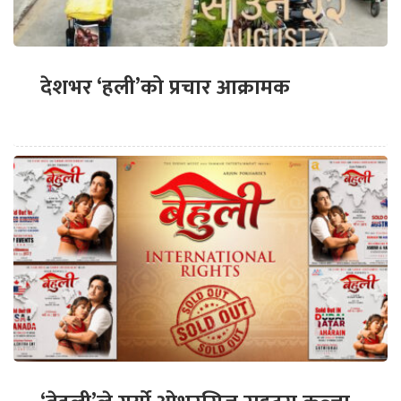
देशभर ‘हली’को प्रचार आक्रामक