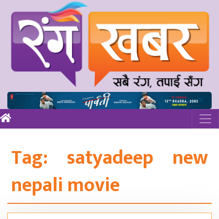
Tag:
satyadeep new
nepali movie