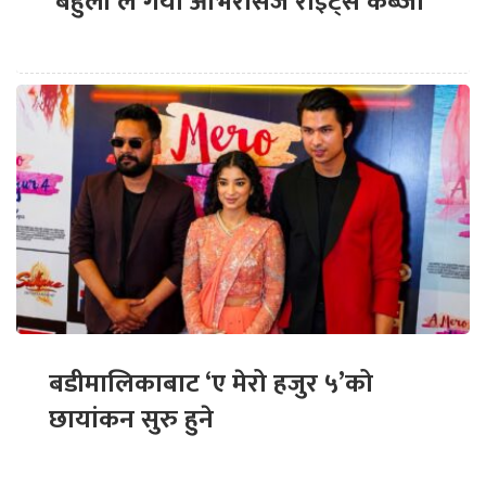
‘बेहुली’ले गर्यो ओभरसिज राइट्स कब्जा
बडीमालिकाबाट ‘ए मेरो हजुर ५’को
छायांकन सुरु हुने