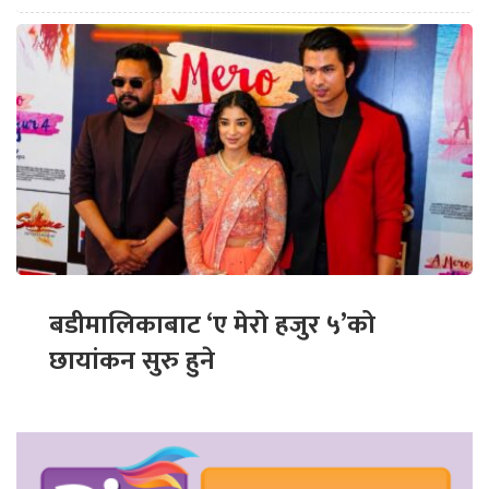
बडीमालिकाबाट ‘ए मेरो हजुर ५’को
छायांकन सुरु हुने