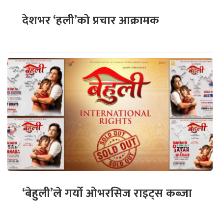
देशभर ‘हली’को प्रचार आक्रामक
‘बेहुली’ले गर्यो ओभरसिज राइट्स कब्जा