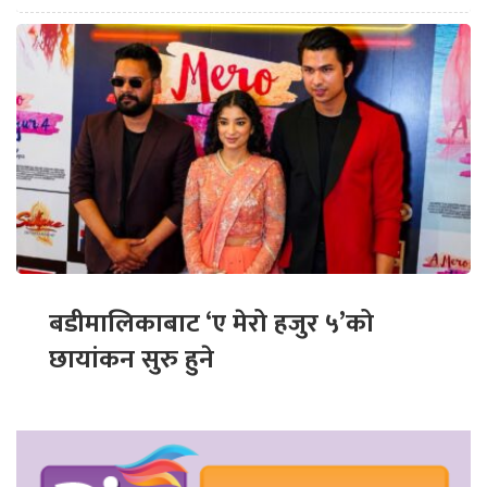
बडीमालिकाबाट ‘ए मेरो हजुर ५’को
छायांकन सुरु हुने