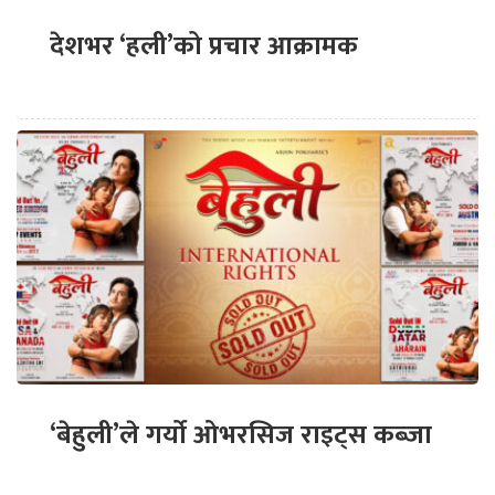
देशभर ‘हली’को प्रचार आक्रामक
‘बेहुली’ले गर्यो ओभरसिज राइट्स कब्जा