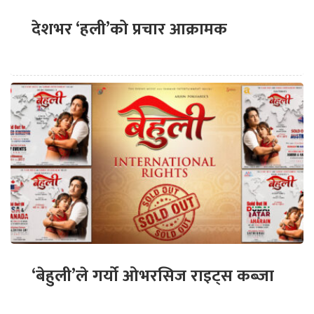
देशभर ‘हली’को प्रचार आक्रामक
‘बेहुली’ले गर्यो ओभरसिज राइट्स कब्जा