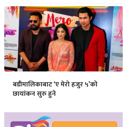
बडीमालिकाबाट ‘ए मेरो हजुर ५’को
छायांकन सुरु हुने