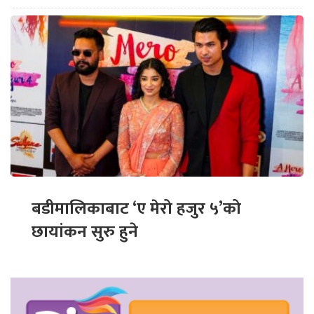
बडीमालिकाबाट ‘ए मेरो हजुर ५’को
छायांकन सुरु हुने