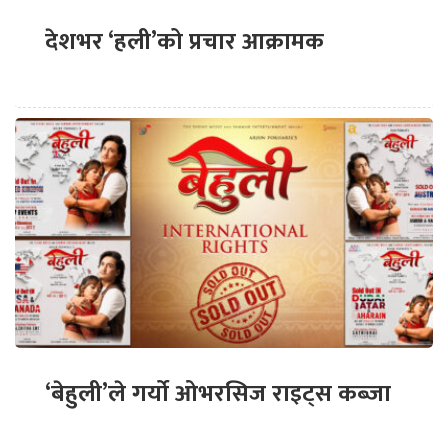
देशभर ‘हली’को प्रचार आक्रामक
‘बेहुली’ले गर्यो ओभरसिज राइट्स कब्जा