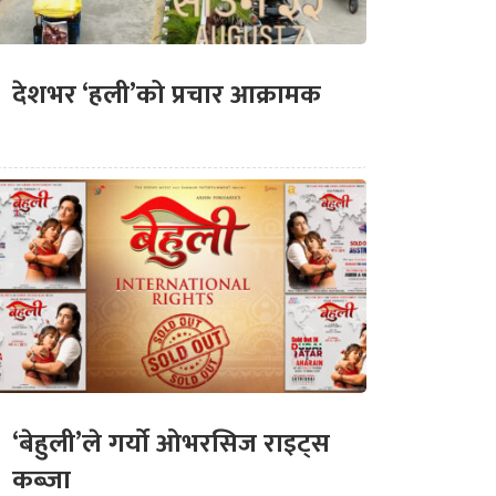
देशभर ‘हली’को प्रचार आक्रामक
‘बेहुली’ले गर्यो ओभरसिज राइट्स
कब्जा