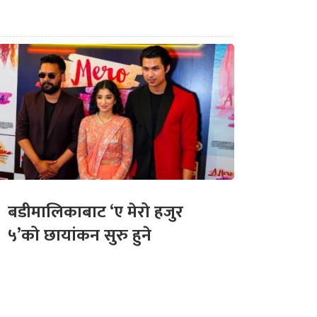
बडीमालिकाबाट ‘ए मेरो हजुर
५’को छायांकन सुरु हुने