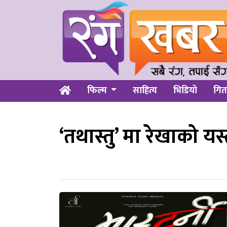
फिल्म
साहित्य
भिडियो
गित
‘तथास्तु’ मा रेखाको यस