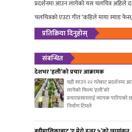
प्रदर्शनमा आउन लागेको यस चलचित्र अहिले दर्
चलचित्रको एउटा गीत ‘कहिले माया स्याड फेस, 
प्रतिक्रिया दिनुहोस्
संबन्धित
देशभर ‘हली’को प्रचार आक्रामक
यही साउन २२ गतेबाट प्रदर्शनमा 
लागेको फिल्म ‘हली’को
प्रचारप्रसारलाई व्यापक पारिएको 
निर्माण टिमले
बडीमालिकाबाट ‘ए मेरो हजुर ५’को छायांकन