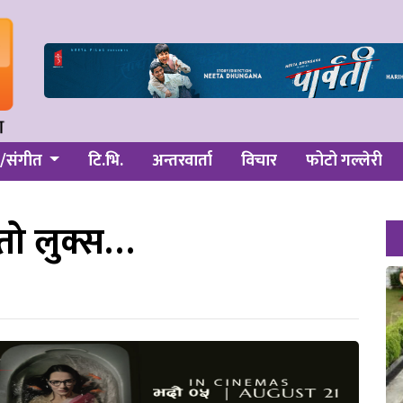
/संगीत
टि.भि.
अन्तरवार्ता
विचार
फोटो गल्लेरी
्तो लुक्स…