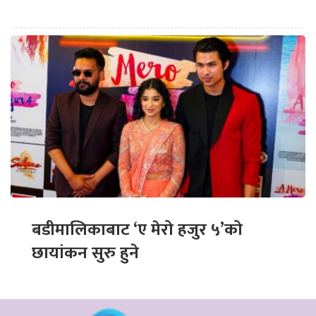
बडीमालिकाबाट ‘ए मेरो हजुर ५’को
छायांकन सुरु हुने