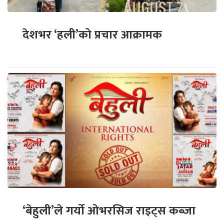
देशभर ‘हली’को प्रचार आक्रामक
‘बेहुली’ले गर्यो ओभरसिज राइट्स कब्जा