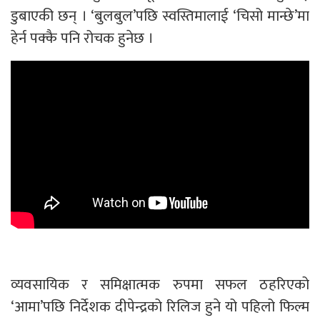
डुबाएकी छन् । ‘बुलबुल’पछि स्वस्तिमालाई ‘चिसो मान्छे’मा
हेर्न पक्कै पनि रोचक हुनेछ ।
व्यवसायिक र समिक्षात्मक रुपमा सफल ठहरिएको
‘आमा’पछि निर्देशक दीपेन्द्रको रिलिज हुने यो पहिलो फिल्म