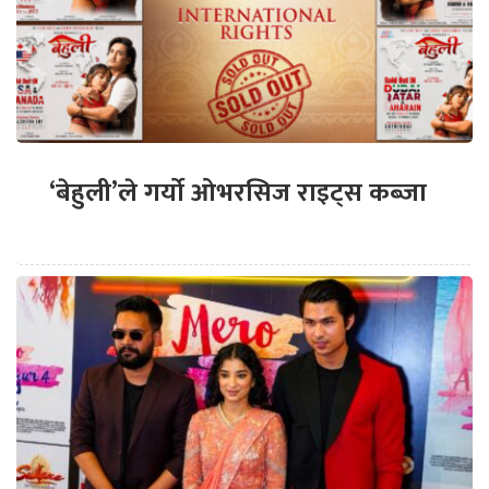
‘बेहुली’ले गर्यो ओभरसिज राइट्स कब्जा