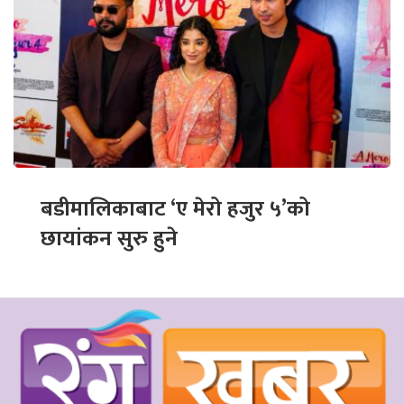
बडीमालिकाबाट ‘ए मेरो हजुर ५’को
छायांकन सुरु हुने