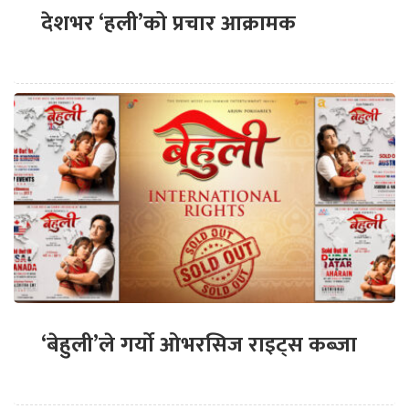
देशभर ‘हली’को प्रचार आक्रामक
‘बेहुली’ले गर्यो ओभरसिज राइट्स कब्जा