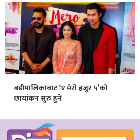
बडीमालिकाबाट ‘ए मेरो हजुर ५’को
छायांकन सुरु हुने