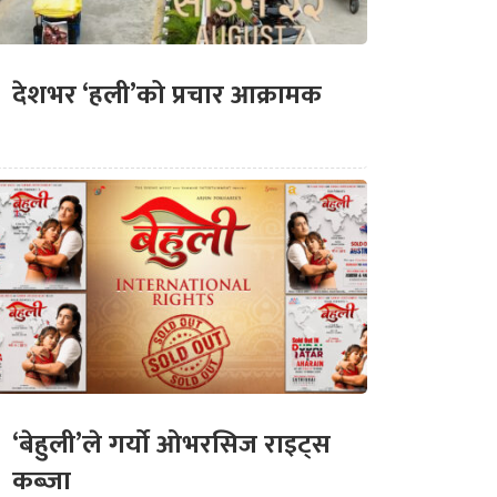
देशभर ‘हली’को प्रचार आक्रामक
‘बेहुली’ले गर्यो ओभरसिज राइट्स
कब्जा