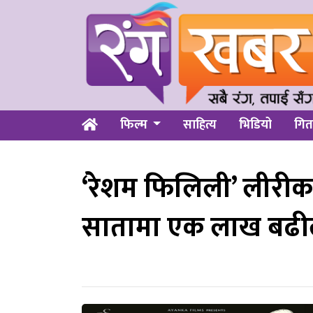
फिल्म
साहित्य
भिडियो
गित
‘रेशम फिलिली’ लीरीक
सातामा एक लाख बढीले