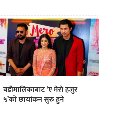
बडीमालिकाबाट ‘ए मेरो हजुर
५’को छायांकन सुरु हुने