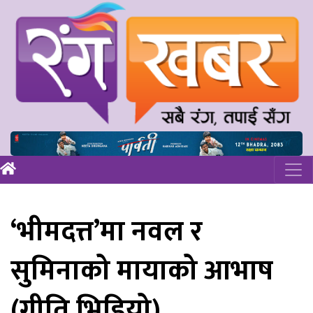
‘भीमदत्त’मा नवल र
सुमिनाको मायाको आभाष
(गीति भिडियो)