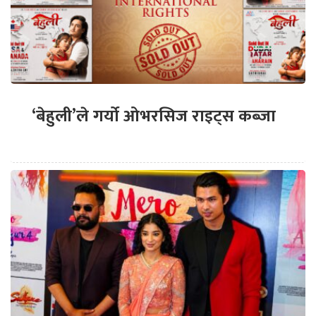
‘बेहुली’ले गर्यो ओभरसिज राइट्स कब्जा