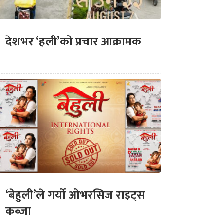
देशभर ‘हली’को प्रचार आक्रामक
‘बेहुली’ले गर्यो ओभरसिज राइट्स
कब्जा