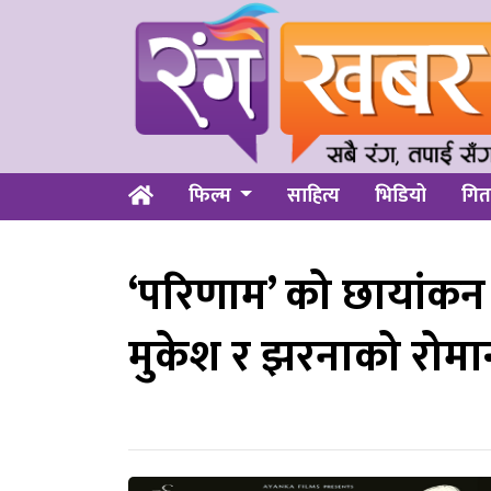
फिल्म
साहित्य
भिडियो
गित
‘परिणाम’ को छायांकन
मुकेश र झरनाको रोमा