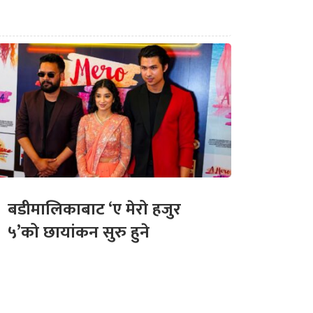
बडीमालिकाबाट ‘ए मेरो हजुर
५’को छायांकन सुरु हुने