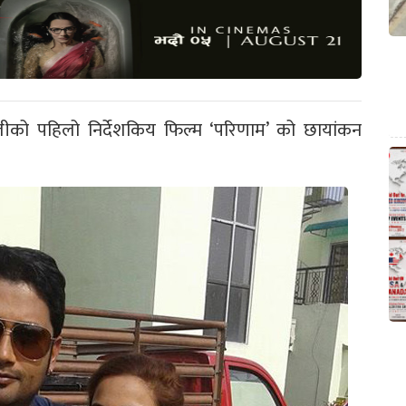
ुलीको पहिलो निर्देशकिय फिल्म ‘परिणाम’ को छायांकन