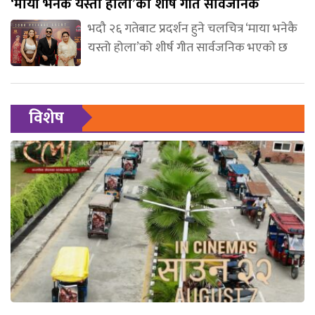
‘माया भनेकै यस्तो होला’को शीर्ष गीत सार्वजनिक
भदौ २६ गतेबाट प्रदर्शन हुने चलचित्र ‘माया भनेकै
यस्तो होला’को शीर्ष गीत सार्वजनिक भएको छ
विशेष