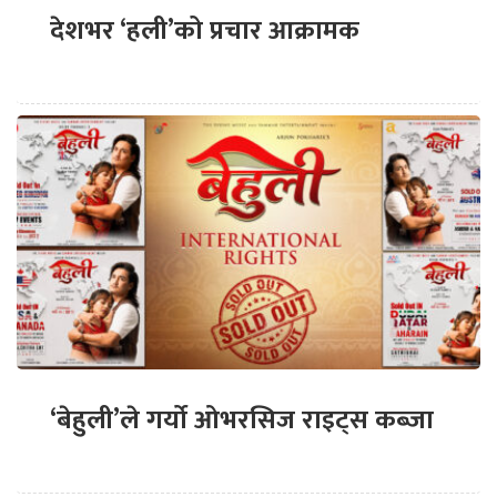
देशभर ‘हली’को प्रचार आक्रामक
‘बेहुली’ले गर्यो ओभरसिज राइट्स कब्जा