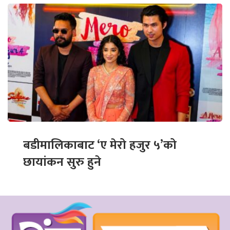
बडीमालिकाबाट ‘ए मेरो हजुर ५’को
छायांकन सुरु हुने