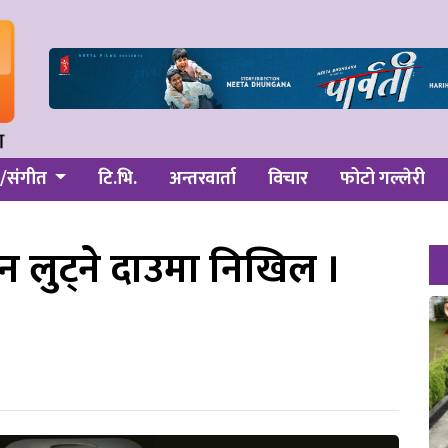
/संगीत
टि.भि.
अन्तरवार्ता
विचार
फोटो गल्लेरी
मन लुट्ने दाउमा निखिल ।