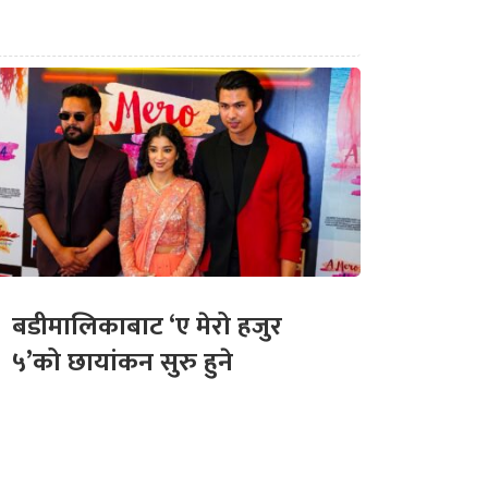
बडीमालिकाबाट ‘ए मेरो हजुर
५’को छायांकन सुरु हुने