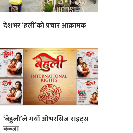
देशभर ‘हली’को प्रचार आक्रामक
‘बेहुली’ले गर्यो ओभरसिज राइट्स
कब्जा