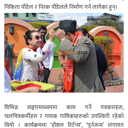
निकिता पौडेल र निरक पौडेलले निर्माण गर्न लागेका हुन्।
विभिन्न सञ्चारमाध्यममा काम गर्ने पत्रकारहरु,
चलचित्रकर्मीहरु र गायक गायिकाहरुको उपस्थिती रहेको
थियो । कार्यक्रममा ‘होष्टल रिर्टन्स’, ‘पुर्नजन्म’ लगायत