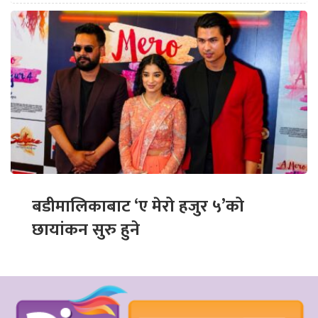
बडीमालिकाबाट ‘ए मेरो हजुर ५’को
छायांकन सुरु हुने