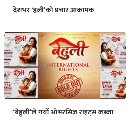
देशभर ‘हली’को प्रचार आक्रामक
‘बेहुली’ले गर्यो ओभरसिज राइट्स कब्जा