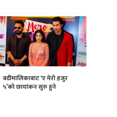
बडीमालिकाबाट ‘ए मेरो हजुर
५’को छायांकन सुरु हुने