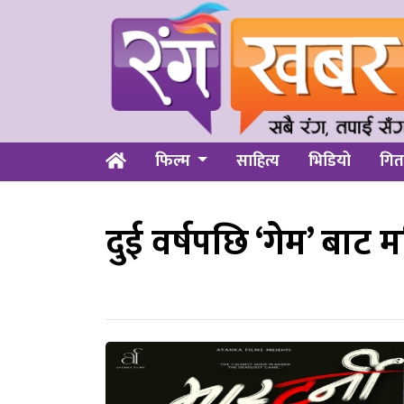
फिल्म
साहित्य
भिडियो
गित
दुई वर्षपछि ‘गेम’ बा