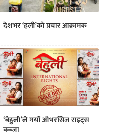
देशभर ‘हली’को प्रचार आक्रामक
‘बेहुली’ले गर्यो ओभरसिज राइट्स
कब्जा