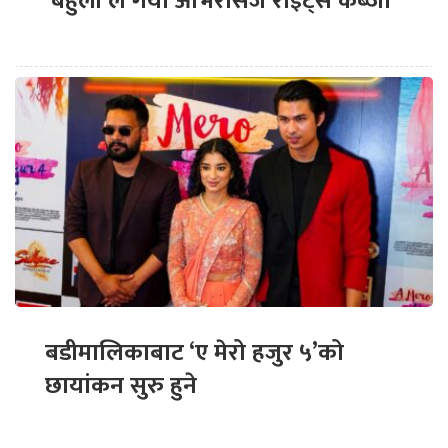
‘बेहुली’ले गर्यो ओभरसिज राइट्स कब्जा
बडीमालिकाबाट ‘ए मेरो हजुर ५’को
छायांकन सुरु हुने