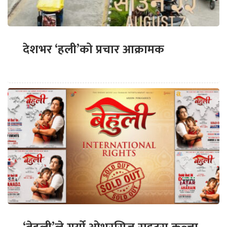
देशभर ‘हली’को प्रचार आक्रामक