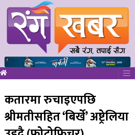
कतारमा रुचाइएपछि
श्रीमतीसहित ‘बिर्खे’ अष्ट्रेलिया
उड्दै (फोटोफिचर)