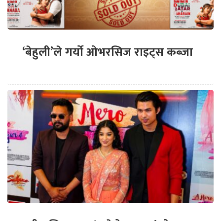
‘बेहुली’ले गर्यो ओभरसिज राइट्स कब्जा