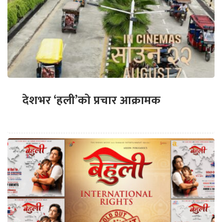
देशभर ‘हली’को प्रचार आक्रामक