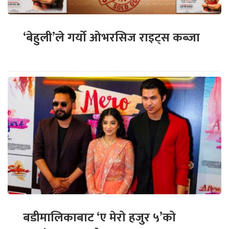
‘बेहुली’ले गर्यो ओभरसिज राइट्स कब्जा
बडीमालिकाबाट ‘ए मेरो हजुर ५’को