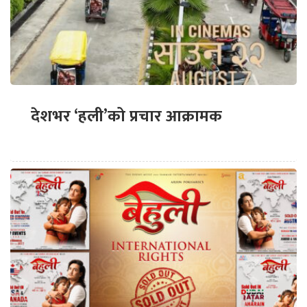
देशभर ‘हली’को प्रचार आक्रामक