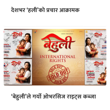
देशभर ‘हली’को प्रचार आक्रामक
‘बेहुली’ले गर्यो ओभरसिज राइट्स कब्जा