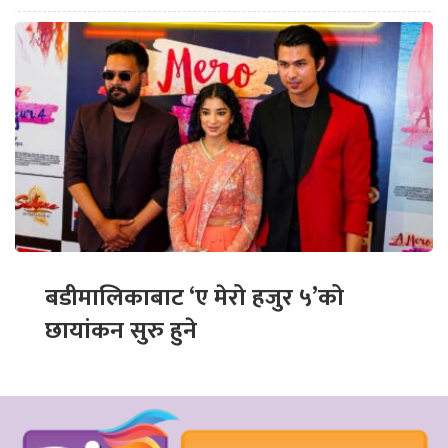
बडीमालिकाबाट ‘ए मेरो हजुर ५’को
छायांकन सुरु हुने