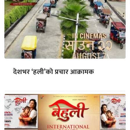
देशभर ‘हली’को प्रचार आक्रामक