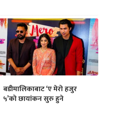
बडीमालिकाबाट ‘ए मेरो हजुर
५’को छायांकन सुरु हुने