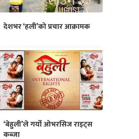
देशभर ‘हली’को प्रचार आक्रामक
‘बेहुली’ले गर्यो ओभरसिज राइट्स
कब्जा