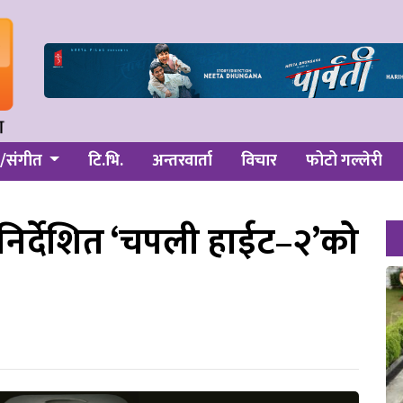
/संगीत
टि.भि.
अन्तरवार्ता
विचार
फोटो गल्लेरी
ल निर्देशित ‘चपली हाईट–२’को