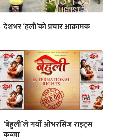
देशभर ‘हली’को प्रचार आक्रामक
‘बेहुली’ले गर्यो ओभरसिज राइट्स
कब्जा