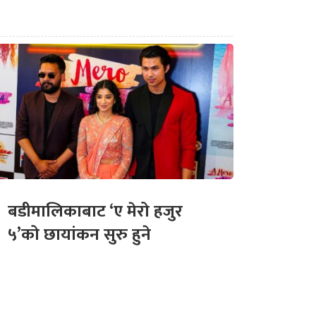
बडीमालिकाबाट ‘ए मेरो हजुर
५’को छायांकन सुरु हुने