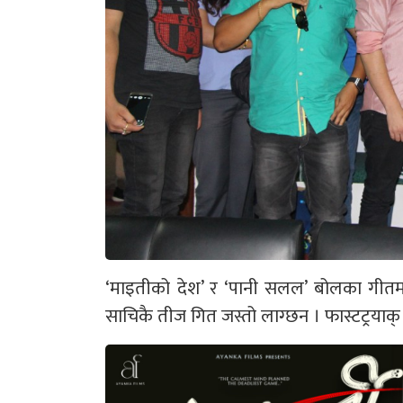
‘माइतीको देश’ र ‘पानी सलल’ बोलका गीतमा
साचिकै तीज गित जस्तो लाग्छन । फास्टट्रयाक् म