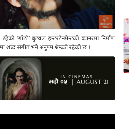
हेको ‘गाँठो’ बुटवल इन्टरटेनमेन्टको ब्यानरमा निर्माण
 शब्द संगीत भने अनुपम श्रेष्ठको रहेको छ ।