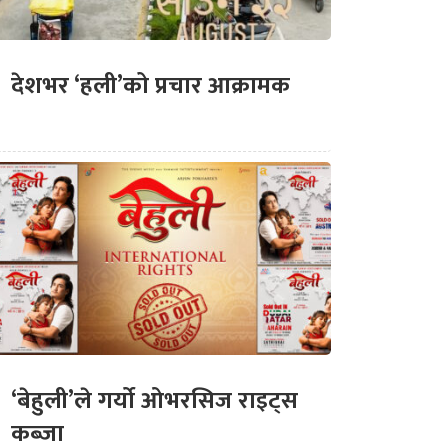
देशभर ‘हली’को प्रचार आक्रामक
‘बेहुली’ले गर्यो ओभरसिज राइट्स
कब्जा