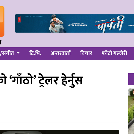
/संगीत
टि.भि.
अन्तरवार्ता
विचार
फोटो गल्लेरी
गाँठो’ ट्रेलर हेर्नुस