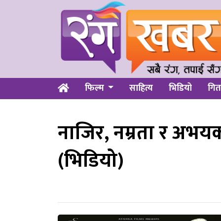
फिल्म
साहित्य
भिडियो
गित
नाजिर, नम्रता र अभयको ‘
(भिडियो)