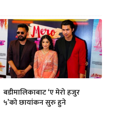
बडीमालिकाबाट ‘ए मेरो हजुर
५’को छायांकन सुरु हुने