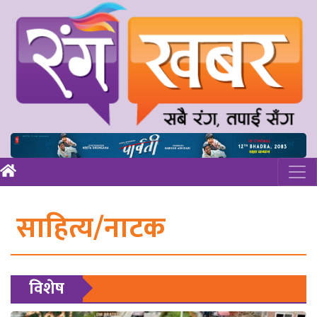
साहित्य/नाटक
विशेष