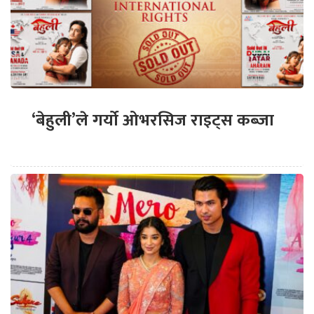
‘बेहुली’ले गर्यो ओभरसिज राइट्स कब्जा