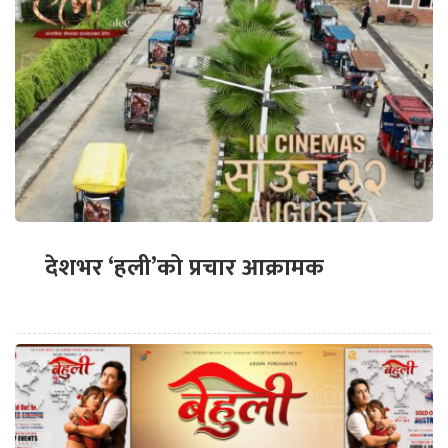
देशभर ‘हली’को प्रचार आक्रामक