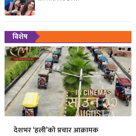
विशेष
देशभर ‘हली’को प्रचार आक्रामक