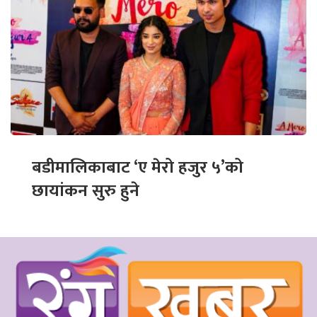
बडीमालिकाबाट ‘ए मेरो हजुर ५’को
छायांकन सुरु हुने