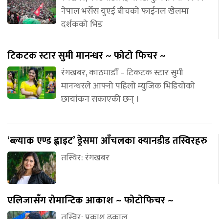
नेपाल भर्सेस युएई बीचको फाईनल खेलमा
दर्शकको भिड
टिकटक स्टार सुमी मानन्धर ~ फोटो फिचर ~
रंगखबर, काठमाडौँ – टिकटक स्टार सुमी
मानन्धरले आफ्नो पहिलो म्युजिक भिडियोको
छायांकन सकाएकी छन् ।
‘ब्ल्याक एण्ड ह्वाइट’ ड्रेसमा आँचलका क्यानडीड तस्विरहरु
तस्विर: रंगखबर
एलिजासँग रोमान्टिक आकाश ~ फोटोफिचर ~
तस्विर: प्रकाश ढकाल