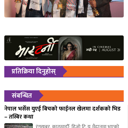
प्रतिक्रिया दिनुहोस्
संबन्धित
नेपाल भर्सेस युएई बिचको फाईनल खेलमा दर्शकको भिड
– तस्बिर कथा
रंगखबर, काठमाडौँ: हिजो टि. यु. मैदानमा भएको