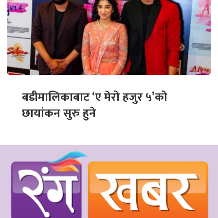
बडीमालिकाबाट ‘ए मेरो हजुर ५’को
छायांकन सुरु हुने