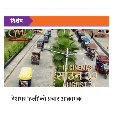
विशेष
देशभर ‘हली’को प्रचार आक्रामक