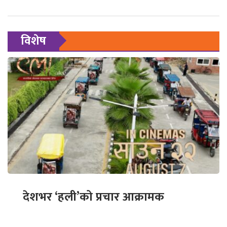
विशेष
देशभर ‘हली’को प्रचार आक्रामक