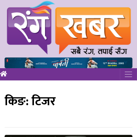
किङ: टिजर