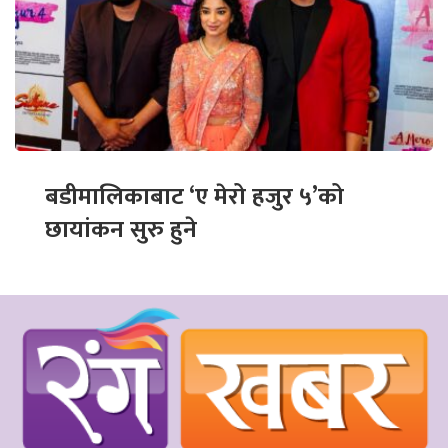
बडीमालिकाबाट ‘ए मेरो हजुर ५’को
छायांकन सुरु हुने