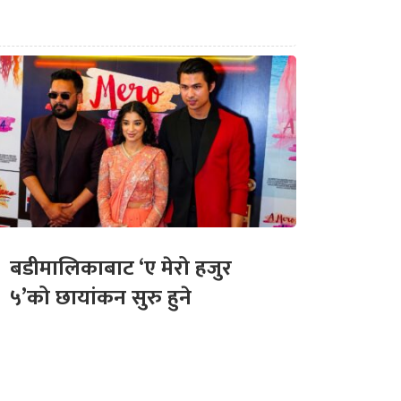
बडीमालिकाबाट ‘ए मेरो हजुर
५’को छायांकन सुरु हुने