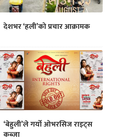
देशभर ‘हली’को प्रचार आक्रामक
‘बेहुली’ले गर्यो ओभरसिज राइट्स
कब्जा