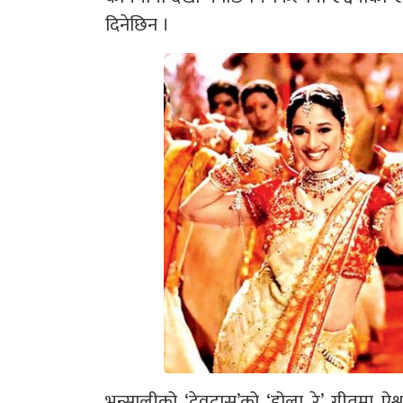
दिनेछिन ।
भन्सालीको ‘देवदास’को ‘डोला रे’ गीतमा ऐश्वर