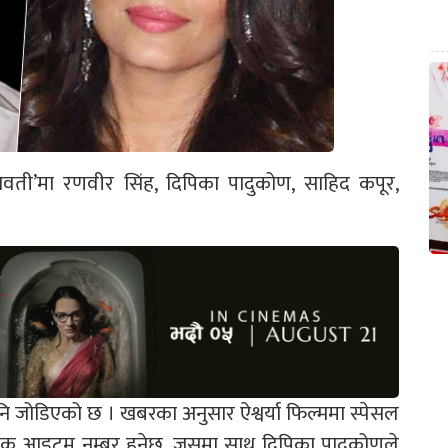
्मावती’मा रणवीर सिंह, दिपिका पादुकोण, साहिद कपूर,
नि जोडिएको छ । खबरका अनुसार ऐश्वर्या फिल्ममा स्पेसल
ाको एक आइटम नम्बर हुनेछ, जसमा साथ दिपिका पादुकोणले