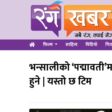
फिल्म
साहित्य
भिडियो
गित
भन्सालीको ‘पद्मावती’मा
हुने | यस्तो छ टिम