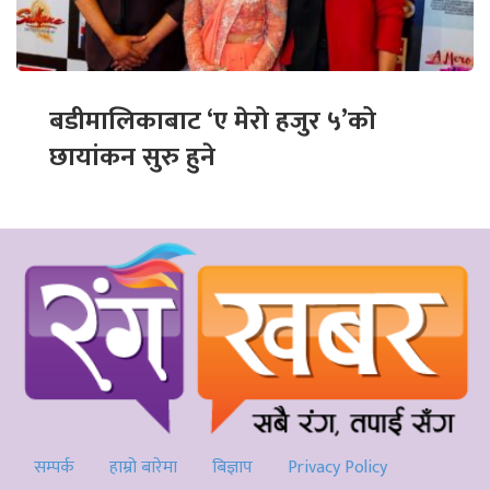
बडीमालिकाबाट ‘ए मेरो हजुर ५’को
छायांकन सुरु हुने
सम्पर्क
हाम्रो बारेमा
बिज्ञाप
Privacy Policy