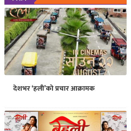
देशभर ‘हली’को प्रचार आक्रामक