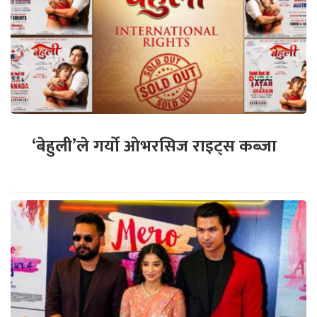
‘बेहुली’ले गर्यो ओभरसिज राइट्स कब्जा