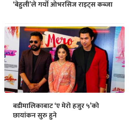
‘बेहुली’ले गर्यो ओभरसिज राइट्स कब्जा
बडीमालिकाबाट ‘ए मेरो हजुर ५’को
छायांकन सुरु हुने