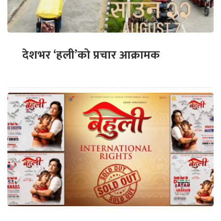
देशभर ‘हली’को प्रचार आक्रामक