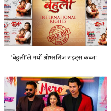
‘बेहुली’ले गर्यो ओभरसिज राइट्स कब्जा