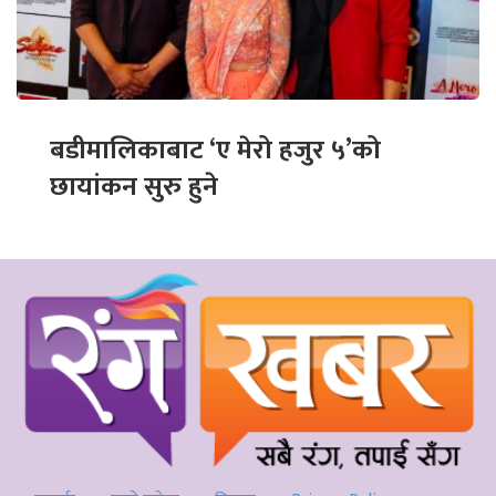
बडीमालिकाबाट ‘ए मेरो हजुर ५’को
छायांकन सुरु हुने