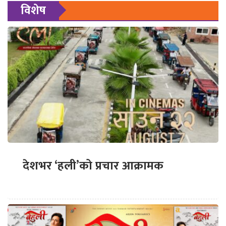
विशेष
देशभर ‘हली’को प्रचार आक्रामक