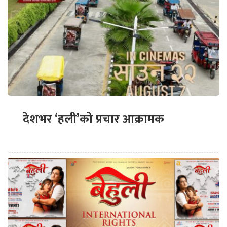
देशभर ‘हली’को प्रचार आक्रामक