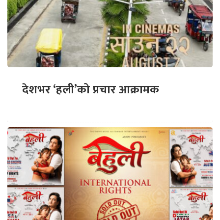
देशभर ‘हली’को प्रचार आक्रामक