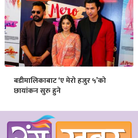
बडीमालिकाबाट ‘ए मेरो हजुर ५’को
छायांकन सुरु हुने