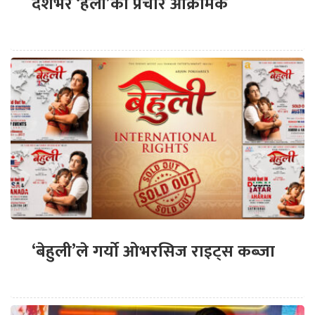
देशभर ‘हली’को प्रचार आक्रामक
‘बेहुली’ले गर्यो ओभरसिज राइट्स कब्जा