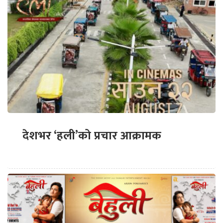
देशभर ‘हली’को प्रचार आक्रामक