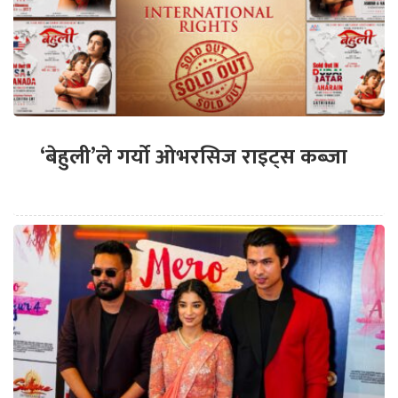
‘बेहुली’ले गर्यो ओभरसिज राइट्स कब्जा