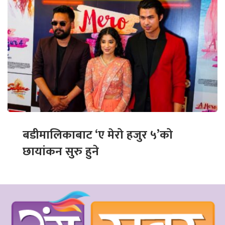
बडीमालिकाबाट ‘ए मेरो हजुर ५’को
छायांकन सुरु हुने