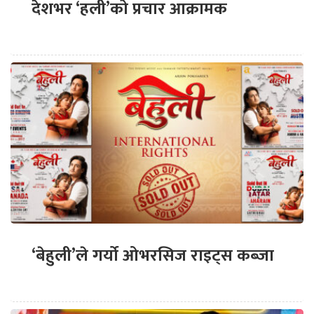
देशभर ‘हली’को प्रचार आक्रामक
‘बेहुली’ले गर्यो ओभरसिज राइट्स कब्जा