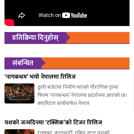
प्रतिक्रिया दिनुहोस्
संबन्धित
‘नागबन्धम’ भयो नेपालमा रिलिज
ठूलो बजेटमा निर्माण भएको पौराणिक ड्रामा
फिल्म ‘नागबन्धम’ नेपालमा प्रदर्शनमा आएको छ।
क्यापिटल वर्ल्डमार्फत नेपाल
यशको जन्मदिनमा ‘टक्सिक’को टिजर रिलिज
रंगखबर, काठमाडौँ: रकिङ स्टार यशको