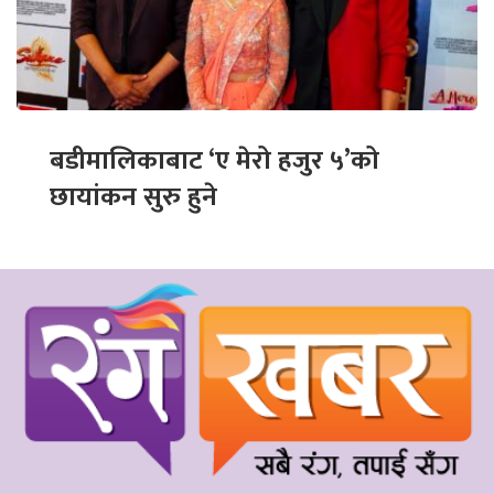
बडीमालिकाबाट ‘ए मेरो हजुर ५’को
छायांकन सुरु हुने