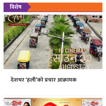
विशेष
देशभर ‘हली’को प्रचार आक्रामक