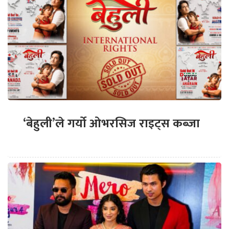
‘बेहुली’ले गर्यो ओभरसिज राइट्स कब्जा