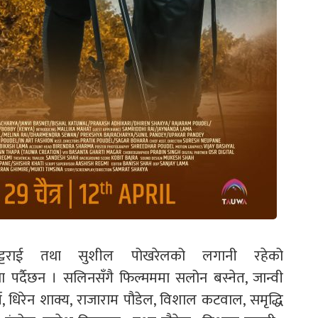
भट्टराई तथा सुशील पोखरेलको लगानी रहेको
ा पर्दैछन । सलिनसँगै फिल्मममा सलोन बस्नेत, जान्वी
चार्य, धिरेन शाक्य, राजाराम पौडेल, विशाल कटवाल, समृद्धि