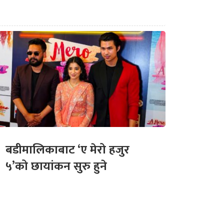
बडीमालिकाबाट ‘ए मेरो हजुर
५’को छायांकन सुरु हुने