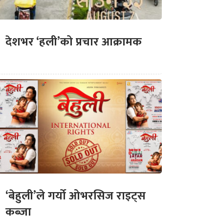
देशभर ‘हली’को प्रचार आक्रामक
‘बेहुली’ले गर्यो ओभरसिज राइट्स
कब्जा