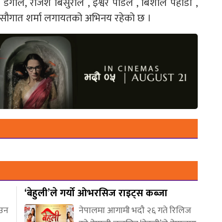
ी डंगोल, राजेश बिसुराल , इश्वर पौडेल , बिशाल पहाडी ,
, सौगात शर्मा लगायतको अभिनय रहेको छ ।
‘बेहुली’ले गर्यो ओभरसिज राइट्स कब्जा
आउन
नेपालमा आगामी भदौ २६ गते रिलिज