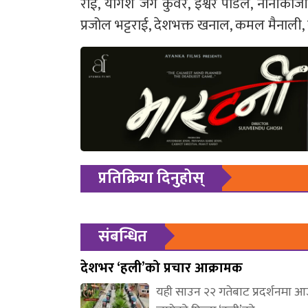
राई, योगेश जंग कुँवर, इश्वर पौडेल, नानीकाज
प्रजोल भट्टराई, देशभक्त खनाल, कमल मैनाली
प्रतिक्रिया दिनुहोस्
संबन्धित
देशभर ‘हली’को प्रचार आक्रामक
यही साउन २२ गतेबाट प्रदर्शनमा 