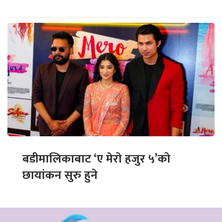
बडीमालिकाबाट ‘ए मेरो हजुर ५’को
छायांकन सुरु हुने