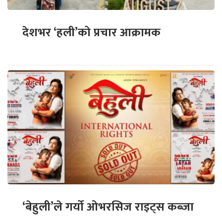
देशभर ‘हली’को प्रचार आक्रामक
‘बेहुली’ले गर्यो ओभरसिज राइट्स कब्जा