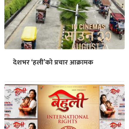
देशभर ‘हली’को प्रचार आक्रामक