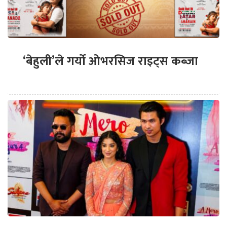
‘बेहुली’ले गर्यो ओभरसिज राइट्स कब्जा